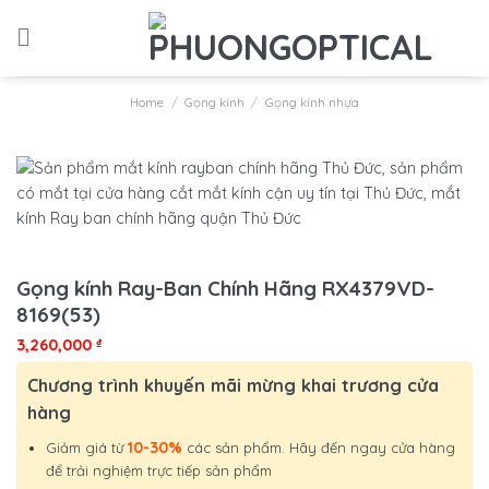
Skip
to
content
Home
/
Gọng kính
/
Gọng kính nhựa
Gọng kính Ray-Ban Chính Hãng RX4379VD-
8169(53)
3,260,000
₫
Chương trình khuyến mãi mừng khai trương cửa
hàng
10-30%
Giảm giá từ
các sản phẩm. Hãy đến ngay cửa hàng
để trải nghiệm trực tiếp sản phẩm