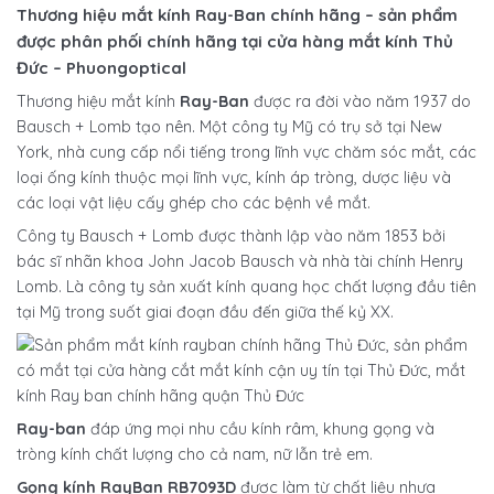
Thương hiệu mắt kính Ray-Ban chính hãng – sản phẩm
được phân phối chính hãng tại cửa hàng mắt kính Thủ
Đức – Phuongoptical
Thương hiệu mắt kính
Ray-Ban
được ra đời vào năm 1937 do
Bausch + Lomb tạo nên. Một công ty Mỹ có trụ sở tại New
York, nhà cung cấp nổi tiếng trong lĩnh vực chăm sóc mắt, các
loại ống kính thuộc mọi lĩnh vực, kính áp tròng, dược liệu và
các loại vật liệu cấy ghép cho các bệnh về mắt.
Công ty Bausch + Lomb được thành lập vào năm 1853 bởi
bác sĩ nhãn khoa John Jacob Bausch và nhà tài chính Henry
Lomb. Là công ty sản xuất kính quang học chất lượng đầu tiên
tại Mỹ trong suốt giai đoạn đầu đến giữa thế kỷ XX.
Ray-ban
đáp ứng mọi nhu cầu kính râm, khung gọng và
tròng kính chất lượng cho cả nam, nữ lẫn trẻ em.
Gọng kính RayBan RB7093D
được làm từ chất liệu nhựa