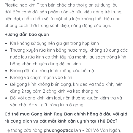
Plastic, hợp kim Titan bền chắc cho thời gian sử dụng lâu
dài. Bên cạnh đó, sản phẩm còn sở hữu kiểu dáng trẻ trung,
hiện đại, chắc chắn sẽ là một phụ kiện không thể thiếu cho
phong cách thời trang sành điệu, năng động của bạn.
Hướng dẫn bảo quản
Khi không sử dụng nên giữ gìn trong hộp kính
Thường xuyên rửa kính bằng nước máy, không sử dụng các
nước lau rửa kính có tính tẩy rửa mạnh, lau sạch tròng kính
bằng khăn chuyên dùng để lau kính
Không đặt úp tròng kính xuống các bề mặt
Không va chạm mạnh vào kính
Để gọng kính không biến dạng, khi đeo và tháo kính, nên
dùng 2 tay cầm 2 càng kính và kéo thẳng ra
Đối với gọng kính kim loại, nên thường xuyên kiểm tra và
vặn chặt ốc vít giữ tròng kính ở gọng
Có thể mua
Gọng kính Ray-Ban
chính hãng ở đâu với giá
rẻ cùng dịch vụ cắt mắt kính cận uy tín tại Thủ Đức?
Hệ thống cửa hàng
phuongoptical.vn
– 261 Võ Văn Ngân,