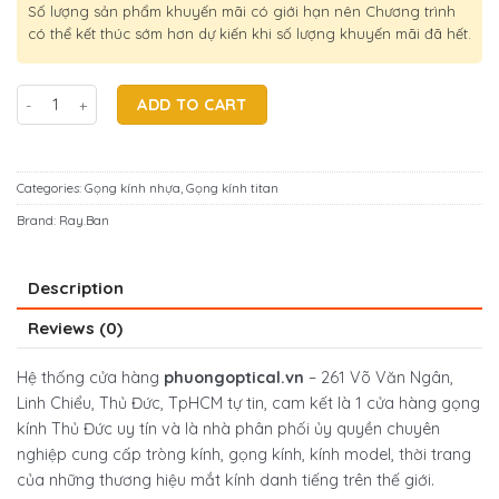
Số lượng sản phẩm khuyến mãi có giới hạn nên Chương trình
có thể kết thúc sớm hơn dự kiến khi số lượng khuyến mãi đã hết.
Gọng kính Ray-Ban Chính Hãng RX4379VD-8169(53) quantity
ADD TO CART
Categories:
Gọng kính nhựa
,
Gọng kính titan
Brand:
Ray.Ban
Description
Reviews (0)
Hệ thống cửa hàng
phuongoptical.vn
– 261 Võ Văn Ngân,
Linh Chiểu, Thủ Đức, TpHCM tự tin, cam kết là 1
cửa hàng gọng
kính Thủ Đức
uy tín và là nhà phân phối ủy quyền chuyên
nghiệp cung cấp tròng kính, gọng kính, kính model, thời trang
của những thương hiệu mắt kính danh tiếng trên thế giới.