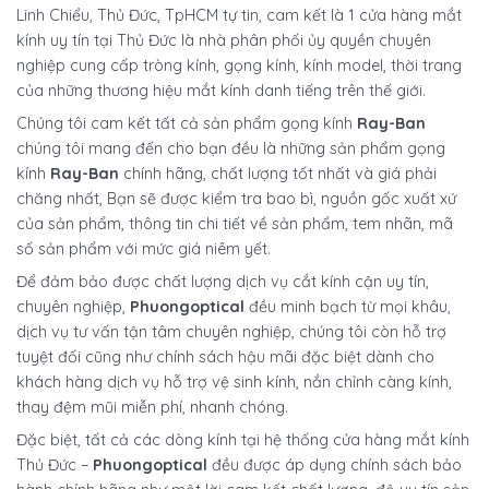
Linh Chiểu, Thủ Đức, TpHCM tự tin, cam kết là 1 cửa hàng mắt
kính uy tín tại Thủ Đức là nhà phân phối ủy quyền chuyên
nghiệp cung cấp tròng kính, gọng kính, kính model, thời trang
của những thương hiệu mắt kính danh tiếng trên thế giới.
Chúng tôi cam kết tất cả sản phẩm gọng kính
Ray-Ban
chúng tôi mang đến cho bạn đều là những sản phẩm gọng
kính
Ray-Ban
chính hãng, chất lượng tốt nhất và giá phải
chăng nhất, Bạn sẽ được kiểm tra bao bì, nguồn gốc xuất xứ
của sản phẩm, thông tin chi tiết về sản phẩm, tem nhãn, mã
số sản phẩm với mức giá niêm yết.
Để đảm bảo được chất lượng dịch vụ cắt kính cận uy tín,
chuyên nghiệp,
Phuongoptical
đều minh bạch từ mọi khâu,
dịch vụ tư vấn tận tâm chuyên nghiệp, chúng tôi còn hỗ trợ
tuyệt đối cũng như chính sách hậu mãi đặc biệt dành cho
khách hàng dịch vụ hỗ trợ vệ sinh kính, nắn chỉnh càng kính,
thay đệm mũi miễn phí, nhanh chóng.
Đặc biệt, tất cả các dòng kính tại hệ thống cửa hàng mắt kính
Thủ Đức –
Phuongoptical
đều được áp dụng chính sách bảo