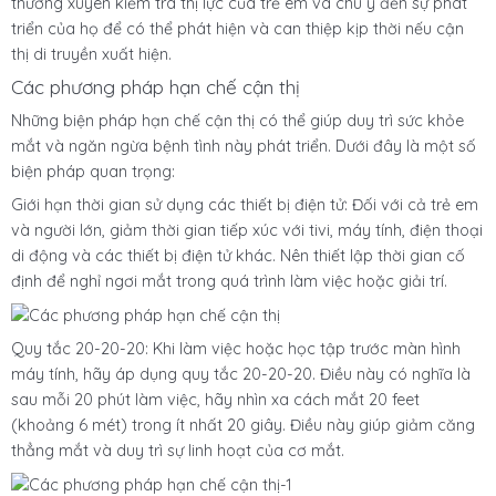
thường xuyên kiểm tra thị lực của trẻ em và chú ý đến sự phát
triển của họ để có thể phát hiện và can thiệp kịp thời nếu cận
thị di truyền xuất hiện.
Các phương pháp hạn chế cận thị
Những biện pháp hạn chế cận thị có thể giúp duy trì sức khỏe
mắt và ngăn ngừa bệnh tình này phát triển. Dưới đây là một số
biện pháp quan trọng:
Giới hạn thời gian sử dụng các thiết bị điện tử: Đối với cả trẻ em
và người lớn, giảm thời gian tiếp xúc với tivi, máy tính, điện thoại
di động và các thiết bị điện tử khác. Nên thiết lập thời gian cố
định để nghỉ ngơi mắt trong quá trình làm việc hoặc giải trí.
Quy tắc 20-20-20: Khi làm việc hoặc học tập trước màn hình
máy tính, hãy áp dụng quy tắc 20-20-20. Điều này có nghĩa là
sau mỗi 20 phút làm việc, hãy nhìn xa cách mắt 20 feet
(khoảng 6 mét) trong ít nhất 20 giây. Điều này giúp giảm căng
thẳng mắt và duy trì sự linh hoạt của cơ mắt.