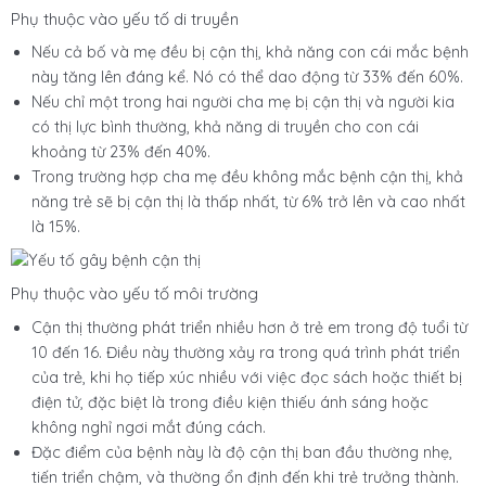
Phụ thuộc vào yếu tố di truyền
Nếu cả bố và mẹ đều bị cận thị, khả năng con cái mắc bệnh
này tăng lên đáng kể. Nó có thể dao động từ 33% đến 60%.
Nếu chỉ một trong hai người cha mẹ bị cận thị và người kia
có thị lực bình thường, khả năng di truyền cho con cái
khoảng từ 23% đến 40%.
Trong trường hợp cha mẹ đều không mắc bệnh cận thị, khả
năng trẻ sẽ bị cận thị là thấp nhất, từ 6% trở lên và cao nhất
là 15%.
Phụ thuộc vào yếu tố môi trường
Cận thị thường phát triển nhiều hơn ở trẻ em trong độ tuổi từ
10 đến 16. Điều này thường xảy ra trong quá trình phát triển
của trẻ, khi họ tiếp xúc nhiều với việc đọc sách hoặc thiết bị
điện tử, đặc biệt là trong điều kiện thiếu ánh sáng hoặc
không nghỉ ngơi mắt đúng cách.
Đặc điểm của bệnh này là độ cận thị ban đầu thường nhẹ,
tiến triển chậm, và thường ổn định đến khi trẻ trưởng thành.