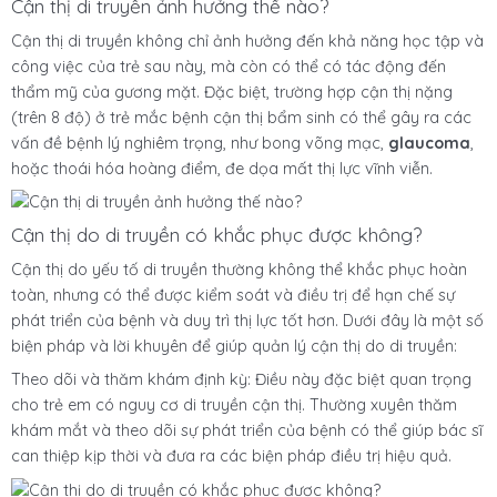
Cận thị di truyền ảnh hưởng thế nào?
Cận thị di truyền không chỉ ảnh hưởng đến khả năng học tập và
công việc của trẻ sau này, mà còn có thể có tác động đến
thẩm mỹ của gương mặt. Đặc biệt, trường hợp cận thị nặng
(trên 8 độ) ở trẻ mắc bệnh cận thị bẩm sinh có thể gây ra các
vấn đề bệnh lý nghiêm trọng, như bong võng mạc,
glaucoma
,
hoặc thoái hóa hoàng điểm, đe dọa mất thị lực vĩnh viễn.
Cận thị do di truyền có khắc phục được không?
Cận thị do yếu tố di truyền thường không thể khắc phục hoàn
toàn, nhưng có thể được kiểm soát và điều trị để hạn chế sự
phát triển của bệnh và duy trì thị lực tốt hơn. Dưới đây là một số
biện pháp và lời khuyên để giúp quản lý cận thị do di truyền:
Theo dõi và thăm khám định kỳ: Điều này đặc biệt quan trọng
cho trẻ em có nguy cơ di truyền cận thị. Thường xuyên thăm
khám mắt và theo dõi sự phát triển của bệnh có thể giúp bác sĩ
can thiệp kịp thời và đưa ra các biện pháp điều trị hiệu quả.