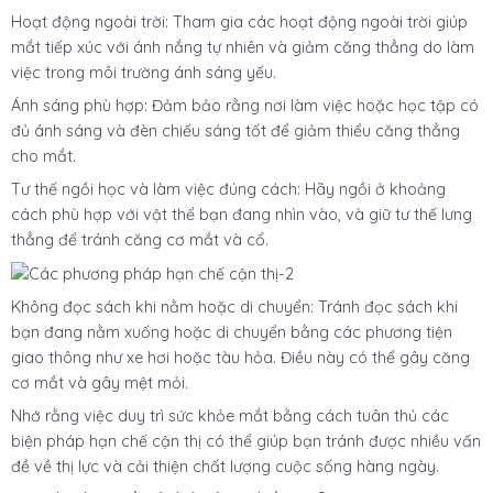
Hoạt động ngoài trời: Tham gia các hoạt động ngoài trời giúp
mắt tiếp xúc với ánh nắng tự nhiên và giảm căng thẳng do làm
việc trong môi trường ánh sáng yếu.
Ánh sáng phù hợp: Đảm bảo rằng nơi làm việc hoặc học tập có
đủ ánh sáng và đèn chiếu sáng tốt để giảm thiểu căng thẳng
cho mắt.
Tư thế ngồi học và làm việc đúng cách: Hãy ngồi ở khoảng
cách phù hợp với vật thể bạn đang nhìn vào, và giữ tư thế lưng
thẳng để tránh căng cơ mắt và cổ.
Không đọc sách khi nằm hoặc di chuyển: Tránh đọc sách khi
bạn đang nằm xuống hoặc di chuyển bằng các phương tiện
giao thông như xe hơi hoặc tàu hỏa. Điều này có thể gây căng
cơ mắt và gây mệt mỏi.
Nhớ rằng việc duy trì sức khỏe mắt bằng cách tuân thủ các
biện pháp hạn chế cận thị có thể giúp bạn tránh được nhiều vấn
đề về thị lực và cải thiện chất lượng cuộc sống hàng ngày.