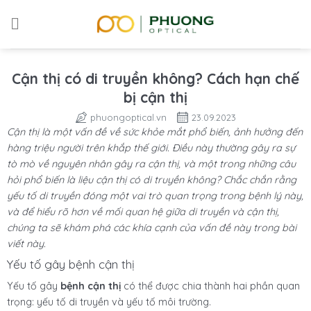
Skip
to
content
Cận thị có di truyền không? Cách hạn chế
bị cận thị
phuongoptical.vn
23.09.2023
Cận thị là một vấn đề về sức khỏe mắt phổ biến, ảnh hưởng đến
hàng triệu người trên khắp thế giới. Điều này thường gây ra sự
tò mò về nguyên nhân gây ra cận thị, và một trong những câu
hỏi phổ biến là liệu cận thị có di truyền không? Chắc chắn rằng
yếu tố di truyền đóng một vai trò quan trọng trong bệnh lý này,
và để hiểu rõ hơn về mối quan hệ giữa di truyền và cận thị,
chúng ta sẽ khám phá các khía cạnh của vấn đề này trong bài
viết này.
Yếu tố gây bệnh cận thị
Yếu tố gây
bệnh cận thị
có thể được chia thành hai phần quan
trọng: yếu tố di truyền và yếu tố môi trường.