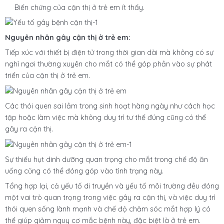
Biến chứng của cận thị ở trẻ em ít thấy.
Nguyên nhân gây cận thị ở trẻ em:
Tiếp xúc với thiết bị điện tử trong thời gian dài mà không có sự
nghỉ ngơi thường xuyên cho mắt có thể góp phần vào sự phát
triển của cận thị ở trẻ em.
Các thói quen sai lầm trong sinh hoạt hàng ngày như cách học
tập hoặc làm việc mà không duy trì tư thế đúng cũng có thể
gây ra cận thị.
Sự thiếu hụt dinh dưỡng quan trọng cho mắt trong chế độ ăn
uống cũng có thể đóng góp vào tình trạng này.
Tổng hợp lại, cả yếu tố di truyền và yếu tố môi trường đều đóng
một vai trò quan trọng trong việc gây ra cận thị, và việc duy trì
thói quen sống lành mạnh và chế độ chăm sóc mắt hợp lý có
thể giúp giảm nguy cơ mắc bệnh này, đặc biệt là ở trẻ em.